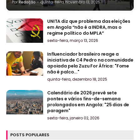
Por
Redação
-
quinta-feira, novembro 13, 2025
UNITA diz que problema das eleições
em Angola “não é a INDRA, mas o
regime político do MPLA”
sexta-feira, março 13, 2026
Influenciador brasileiro reage a
iniciativa de C4 Pedro na comunidade
apoiada pela Zuzu For África: "Fome
não é palco..."
quinta-feira, dezembro 18, 2025
Calendário de 2026 prevê sete
pontes e vários fins-de-semana
prolongados em Angola: "25 dias de
paragem"
sexta-feira, janeiro 02, 2026
POSTS POPULARES