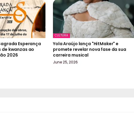
CULTURA
 Sagrada Esperança
Yola Araújo lança "HitMaker" e
s de kwanzas ao
promete revelar nova fase da sua
ção 2026
carreira musical
June 25, 2026