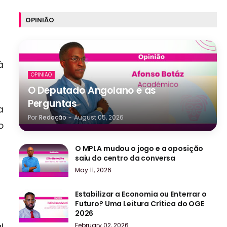
OPINIÃO
à
OPINIÃO
O Deputado Angolano e as
Perguntas
a
Por
Redação
-
August 05, 2026
o
O MPLA mudou o jogo e a oposição
saiu do centro da conversa
May 11, 2026
Estabilizar a Economia ou Enterrar o
Futuro? Uma Leitura Crítica do OGE
2026
February 02, 2026