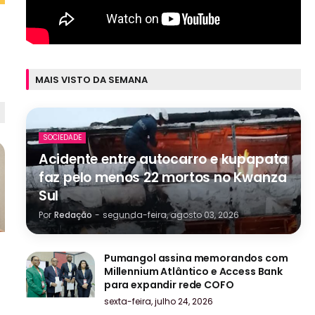
MAIS VISTO DA SEMANA
SOCIEDADE
Acidente entre autocarro e kupapata
faz pelo menos 22 mortos no Kwanza
Sul
Por
Redação
-
segunda-feira, agosto 03, 2026
Pumangol assina memorandos com
Millennium Atlântico e Access Bank
para expandir rede COFO
sexta-feira, julho 24, 2026