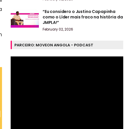
l
a
“Eu considero o Justino Capapinha
como o Líder mais fraco na história da
JMPLA!”
February 02, 2026
m
PARCEIRO: MOVEON ANGOLA - PODCAST