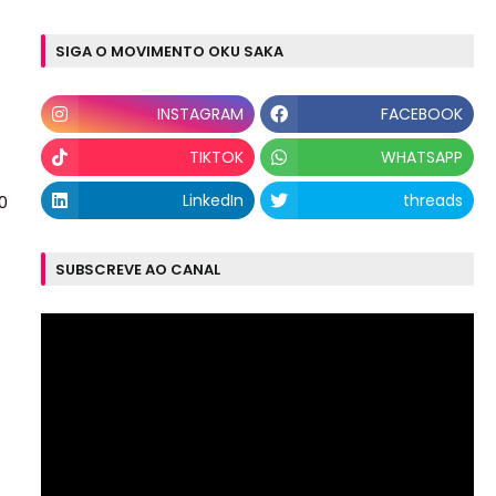
SIGA O MOVIMENTO OKU SAKA
a
INSTAGRAM
FACEBOOK
TIKTOK
WHATSAPP
LinkedIn
threads
0
SUBSCREVE AO CANAL