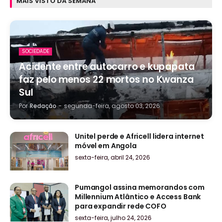
MAIS VISTO DA SEMANA
SOCIEDADE
Acidente entre autocarro e kupapata
faz pelo menos 22 mortos no Kwanza
Sul
Por
Redação
-
segunda-feira, agosto 03, 2026
Unitel perde e Africell lidera internet
móvel em Angola
sexta-feira, abril 24, 2026
Pumangol assina memorandos com
Millennium Atlântico e Access Bank
para expandir rede COFO
sexta-feira, julho 24, 2026