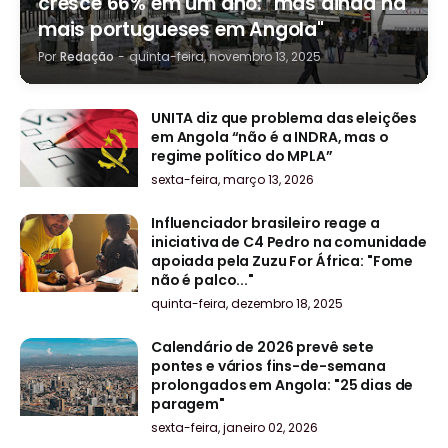
cresce 66% em um ano: "mas ainda há
mais portugueses em Angola"
Por
Redação
-
quinta-feira, novembro 13, 2025
UNITA diz que problema das eleições
em Angola “não é a INDRA, mas o
regime político do MPLA”
sexta-feira, março 13, 2026
Influenciador brasileiro reage a
iniciativa de C4 Pedro na comunidade
apoiada pela Zuzu For África: "Fome
não é palco..."
quinta-feira, dezembro 18, 2025
Calendário de 2026 prevê sete
pontes e vários fins-de-semana
prolongados em Angola: "25 dias de
paragem"
sexta-feira, janeiro 02, 2026