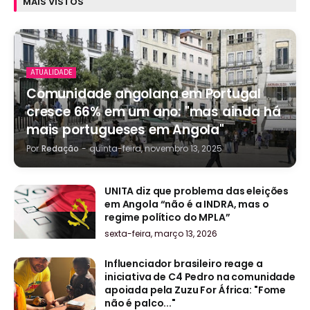
MAIS VISTOS
ATUALIDADE
Comunidade angolana em Portugal
cresce 66% em um ano: "mas ainda há
mais portugueses em Angola"
Por
Redação
-
quinta-feira, novembro 13, 2025
UNITA diz que problema das eleições
em Angola “não é a INDRA, mas o
regime político do MPLA”
sexta-feira, março 13, 2026
Influenciador brasileiro reage a
iniciativa de C4 Pedro na comunidade
apoiada pela Zuzu For África: "Fome
não é palco..."