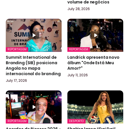
volume de negócios
July 28, 2026
REPORTAGEM
REPORTAGEM
Summit International de
Landrick apresenta novo
Branding (SIB) posiciona
álbum "Onde Está Meu
Angola no mapa
Amor?"
internacional do branding
July 11, 2026
July 17, 2026
REPORTAGEM
DESPORTO
Acordos de Bicesse 2026 -
Shakira lança “Dai Dai”