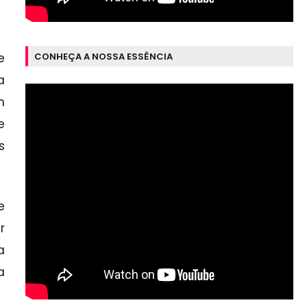
CONHEÇA A NOSSA ESSÊNCIA
e
a
m
e
s
e
r
a
a