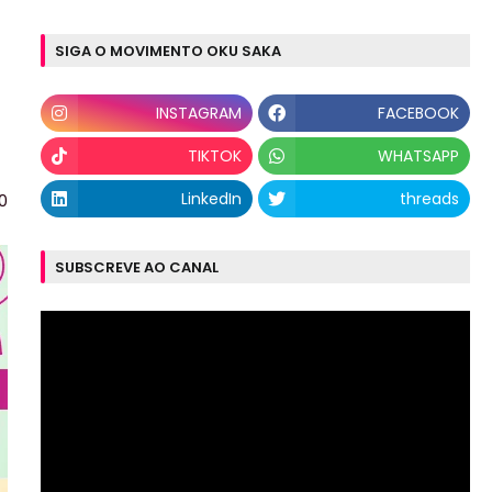
SIGA O MOVIMENTO OKU SAKA
INSTAGRAM
FACEBOOK
TIKTOK
WHATSAPP
LinkedIn
threads
0
SUBSCREVE AO CANAL