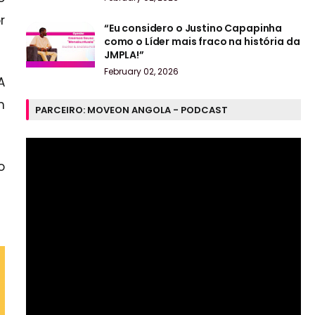
r
“Eu considero o Justino Capapinha
como o Líder mais fraco na história da
JMPLA!”
February 02, 2026
A
m
PARCEIRO: MOVEON ANGOLA - PODCAST
o