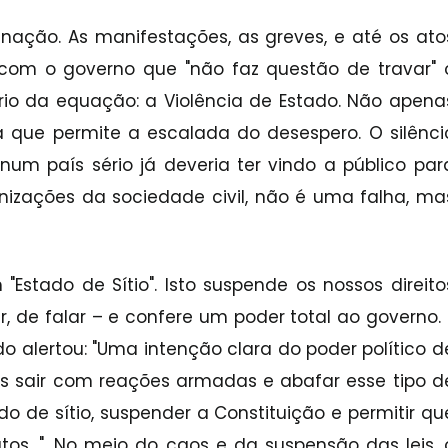
nação. As manifestações, as greves, e até os ato
 com o governo que "não faz questão de travar" 
rio da equação: a Violência de Estado. Não apena
 que permite a escalada do desespero. O silênci
um país sério já deveria ter vindo a público par
nizações da sociedade civil, não é uma falha, ma
stado de Sítio". Isto suspende os nossos direito
ar, de falar – e confere um poder total ao governo. 
alertou: "Uma intenção clara do poder político d
ois sair com reações armadas e abafar esse tipo d
 de sítio, suspender a Constituição e permitir qu
tos…". No meio do caos e da suspensão das leis, 