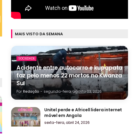
MAIS VISTO DA SEMANA
SOCIEDADE
Acidente entre autocarro e kupapata
faz pelo menos 22 mortos no Kwanza
Sul
Por
Redação
-
segunda-feira, agosto 03, 2026
Unitel perde e Africell lidera internet
móvel em Angola
sexta-feira, abril 24, 2026