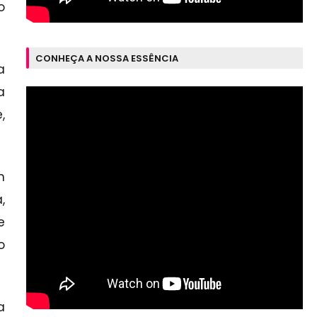
o
CONHEÇA A NOSSA ESSÊNCIA
a
a
,
m
,
e
o
a