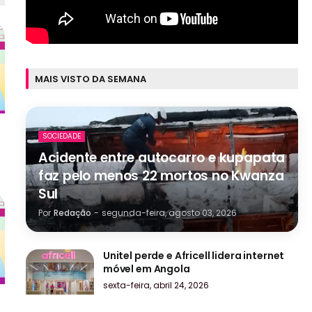
MAIS VISTO DA SEMANA
SOCIEDADE
Acidente entre autocarro e kupapata
faz pelo menos 22 mortos no Kwanza
Sul
Por
Redação
-
segunda-feira, agosto 03, 2026
Unitel perde e Africell lidera internet
móvel em Angola
sexta-feira, abril 24, 2026