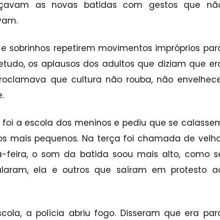
nçavam as novas batidas com gestos que nã
vam.
s e sobrinhos repetirem movimentos impróprios par
retudo, os aplausos dos adultos que diziam que er
 proclamava que cultura não rouba, não envelhece
me.
 foi a escola dos meninos e pediu que se calasse
os mais pequenos. Na terça foi chamada de velha
-feira, o som da batida soou mais alto, como s
calaram, ela e outros que saíram em protesto a
cola, a polícia abriu fogo. Disseram que era par