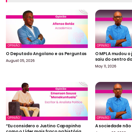
OPINIÃO
OPINIÃO
O Deputado Angolano e as Perguntas
O MPLA mudou o 
saiu do centro d
August 05, 2026
May 11, 2026
OPINIÃO
OPINIÃO
“Eu considero o Justino Capapinha
A sociedade não 
como o Líder mais fraco na história