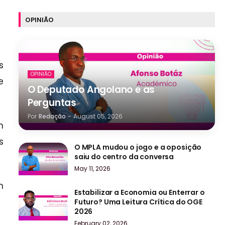
OPINIÃO
s
OPINIÃO
e
O Deputado Angolano e as
Perguntas
Por
Redação
-
August 05, 2026
m
s
O MPLA mudou o jogo e a oposição
saiu do centro da conversa
May 11, 2026
m
Estabilizar a Economia ou Enterrar o
Futuro? Uma Leitura Crítica do OGE
2026
February 02, 2026