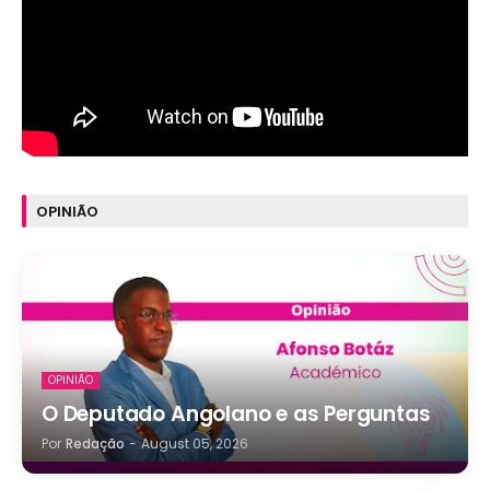
OPINIÃO
OPINIÃO
O Deputado Angolano e as Perguntas
Por
Redação
-
August 05, 2026