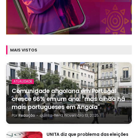
MAIS VISTOS
ATUALIDADE
Comunidade angolana em Portugal
cresce 66% em um ano: "mas ainda há
mais portugueses em Angola"
Por
Redação
-
quinta-feira, novembro 13, 2025
UNITA diz que problema das eleições